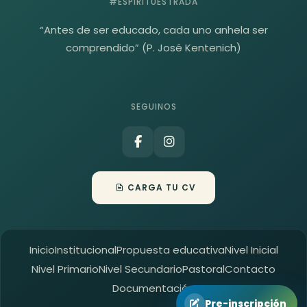
#ESPIRITUESTRADA
“Antes de ser educado, cada uno anhela ser
comprendido” (P. José Kentenich)
SEGUINOS
CARGA TU CV
Inicio
Institucional
Propuesta educativa
Nivel Inicial
Nivel Primario
Nivel Secundario
Pastoral
Contacto
Documentación
Pre-inscripción